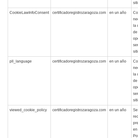
sit
CookieLawInfoConsent
certificadoregistrozaragoza.com
en un año
Co
ne
la 
de
op
ser
sit
pll_language
certificadoregistrozaragoza.com
en un año
Co
ne
la 
de
op
ser
sit
viewed_cookie_policy
certificadoregistrozaragoza.com
en un año
Se 
re
pr
en
Pol