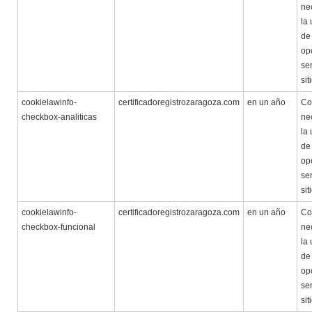
ne
la 
de
op
ser
sit
cookielawinfo-
certificadoregistrozaragoza.com
en un año
Co
checkbox-analiticas
ne
la 
de
op
ser
sit
cookielawinfo-
certificadoregistrozaragoza.com
en un año
Co
checkbox-funcional
ne
la 
de
op
ser
sit