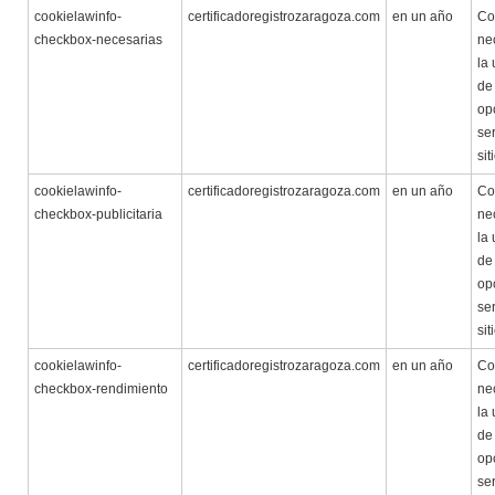
cookielawinfo-
certificadoregistrozaragoza.com
en un año
Co
checkbox-necesarias
ne
la 
de
op
ser
sit
cookielawinfo-
certificadoregistrozaragoza.com
en un año
Co
checkbox-publicitaria
ne
la 
de
op
ser
sit
cookielawinfo-
certificadoregistrozaragoza.com
en un año
Co
checkbox-rendimiento
ne
la 
de
op
ser